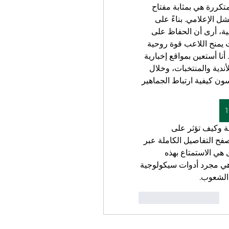
شرسة يبحث عن بيئة آمنة توفر له الثقة، والطقوس المتكررة هي بمثابة مفتاح 
الأمان للعديد من الأساطير الذين يرتعدون خوفاً من الفشل الإعلامي. بناءً على 
مشاهداتي الطويلة لكواليس البطولات الإفريقية والمحلية، أرى أن الحفاظ على 
جورب ممزق أو تكرار حركة تقبيل عائلية في المدرجات يمنح اللاعب قوة روحية 
تترجم إلى أهداف حاسمة على أرض الواقع لعام 2026. أنا أستعين بمواقع إخبارية 
تونسية موثوقة لمتابعة الجوانب الإحصائية والسلوكية للأندية والمنتخبات، وخلال 
تصفحي الأخير لمراجعات الشركاء التجاريين الذين يدرسون كيفية ارتباط الجماهير 
 بتسليط الضوء على هذه الطقوس الغريبة للاعبي النخبة وكيف تؤثر على 
معنوياتهم وثباتهم الانفعالي وسط الضغوط، ويمكنكم تصفح التفاصيل الكاملة عبر 
الرابط المباشر للمقال. نصيحتي للجميع في هذا المنتدى هي الاستمتاع بهذه 
العادات دون الانجرار وراء تصديقها كحقائق علمية، بل هي مجرد أدوات سيكولوجية 
 الشعوب.
いいね！
返信