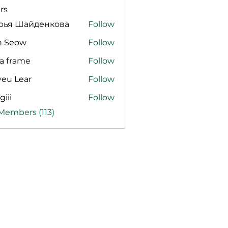
rs
рья Шайденкова
Follow
n Seow
Follow
a frame
Follow
veu Lear
Follow
giii
Follow
 Members (113)