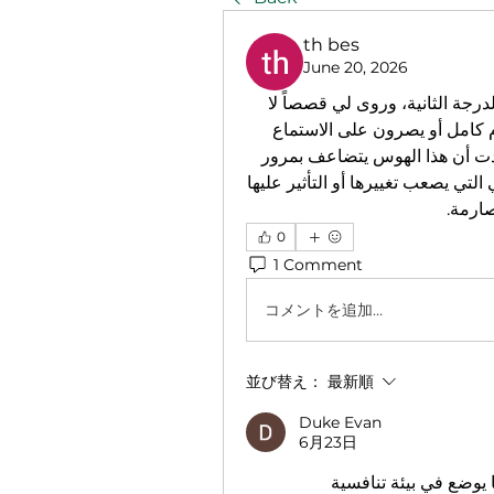
th bes
June 20, 2026
تحدثت قبل أيام مع صديق يعمل كمعد بدني لأحد أندية الدرجة الثانية، وروى لي قصصاً لا 
تصدق عن لاعبين يرفضون الاستحمام قبل المباراة بيوم كامل أو يصرون على الاستماع 
إلى أغنية محددة القدامى لتجنب الخسارة، وحقيقة تأكدت أن هذا الهوس يتضاعف بمرور 
السنوات ويتحول إلى جزء لا يتجزأ من شخصية الرياضي التي يصعب تغييرها أو التأثير عليها 
صارمة.
0
1 Comment
コメントを追加…
並び替え：
最新順
Duke Evan
6月23日
أنت تلمس وتراً حساساً للغاية لأن العقل البشري عندما يوضع في بيئة تنافسية 