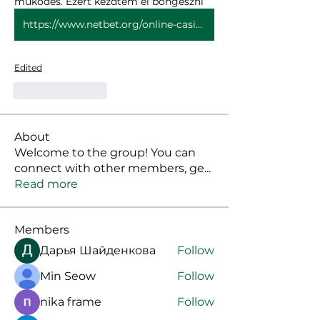
működés. Ezért kezdtem el böngészni 
https://www.netbet.org/online-casino-magyar/book-of-ra/
Edited
Like
Reply
About
Welcome to the group! You can
connect with other members, ge
...
Read more
Members
Дарья Шайденкова
Follow
Min Seow
Follow
nika frame
Follow