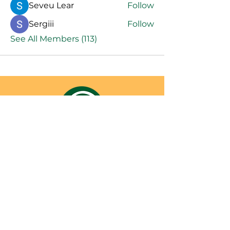
Seveu Lear
Follow
Sergiii
Follow
See All Members (113)
CONTACT
SHREYAS FOUNDATION
Shreyas Foundation,
Manek Baug Rd, opposite Manekbaug Post
Office, Bhudarpura, Ambawadi, Ahmedabad,