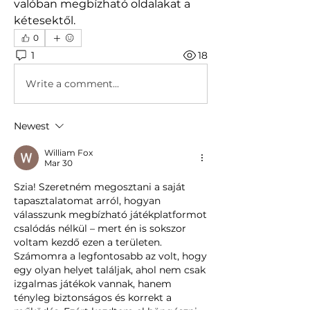
valóban megbízható oldalakat a 
kétesektől.
0
1
18
Write a comment...
Newest
William Fox
Mar 30
Szia! Szeretném megosztani a saját 
tapasztalatomat arról, hogyan 
válasszunk megbízható játékplatformot 
csalódás nélkül – mert én is sokszor 
voltam kezdő ezen a területen. 
Számomra a legfontosabb az volt, hogy 
egy olyan helyet találjak, ahol nem csak 
izgalmas játékok vannak, hanem 
tényleg biztonságos és korrekt a 