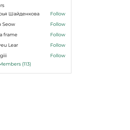
rs
рья Шайденкова
Follow
n Seow
Follow
a frame
Follow
veu Lear
Follow
giii
Follow
 Members (113)