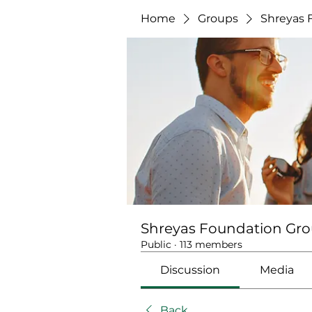
Home
Groups
Shreyas 
Shreyas Foundation Gr
Public
·
113 members
Discussion
Media
Back