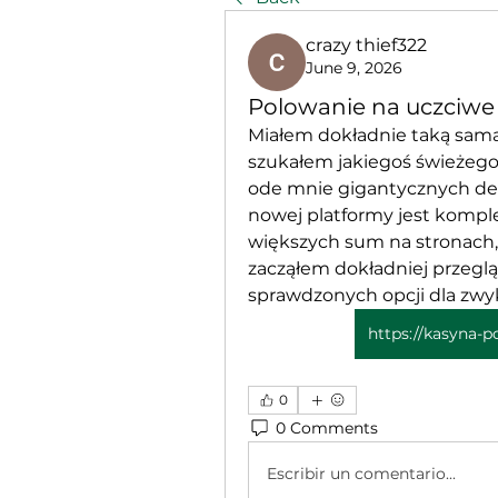
crazy thief322
June 9, 2026
Polowanie na uczciwe
Miałem dokładnie taką samą 
szukałem jakiegoś świeżego
ode mnie gigantycznych dep
nowej platformy jest kompl
większych sum na stronach,
zacząłem dokładniej przeglą
sprawdzonych opcji dla zwyk
https://kasyna-p
0
0 Comments
Escribir un comentario...