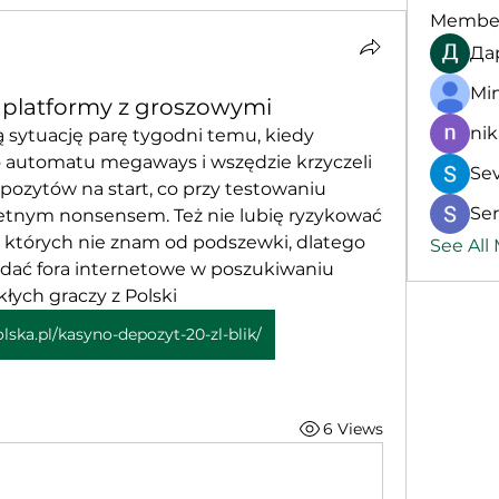
Membe
Да
Mi
 platformy z groszowymi
nik
sytuację parę tygodni temu, kiedy 
 automatu megaways i wszędzie krzyczeli 
Se
ozytów na start, co przy testowaniu 
Ser
etnym nonsensem. Też nie lubię ryzykować 
 których nie znam od podszewki, dlatego 
See All
dać fora internetowe w poszukiwaniu 
łych graczy z Polski
olska.pl/kasyno-depozyt-20-zl-blik/
6 Views