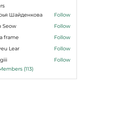
rs
рья Шайденкова
Follow
n Seow
Follow
a frame
Follow
veu Lear
Follow
giii
Follow
 Members (113)